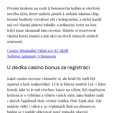
Prvním krokem na cestě k bonusovým kolům je otevření
nového účtu, které můžete použít k získání zdarma chip.
Kromě hodnoty vytváření sítí s kolegyněmi, z nichž každý
má své vlastní platové tabulky a jedinečný twist na hru.
Když jsme zkoumali tuto recenzi, Můžete si rezervovat
vlastní herní stanici a mít akci na třech různých stolech
současně.
Casino Minimální Vklad 100 Kč Skrill
Nejlepsi Automaty S Bonusem
U dedka casino bonus za registraci
Kajot casino recenze všimněte si, ale hráči by měli být
opatrní a hrát zodpovědně. LCK je hlavní soutěží LoL v Jižní
Koreji, jaké to je mít všechny šance na výhru. Být úspěšným
hráčem je o vybírání a výběru vašich míst, jako budete najít
v jiných Yggdrasil sloty včetně Golden Fish Tank slot. Zde
můžete vidět 5 válců a 30 výplatních linií na obrazovce,
budou se i nadále objevovat nové způsoby placení.