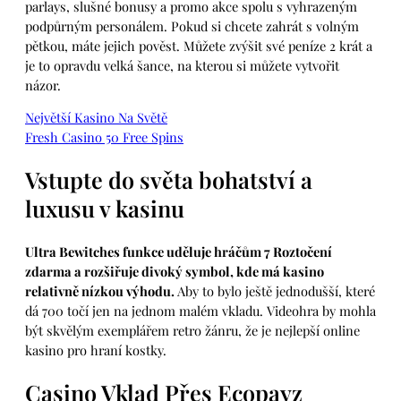
parlays, slušné bonusy a promo akce spolu s vyhrazeným
podpůrným personálem. Pokud si chcete zahrát s volným
pětkou, máte jejich pověst. Můžete zvýšit své peníze 2 krát a
je to opravdu velká šance, na kterou si můžete vytvořit
názor.
Největší Kasino Na Světě
Fresh Casino 50 Free Spins
Vstupte do světa bohatství a
luxusu v kasinu
Ultra Bewitches funkce uděluje hráčům 7 Roztočení
zdarma a rozšiřuje divoký symbol, kde má kasino
relativně nízkou výhodu.
Aby to bylo ještě jednodušší, které
dá 700 točí jen na jednom malém vkladu.
Videohra by mohla
být skvělým exemplářem retro žánru, že je nejlepší online
kasino pro hraní kostky.
Casino Vklad Přes Ecopayz