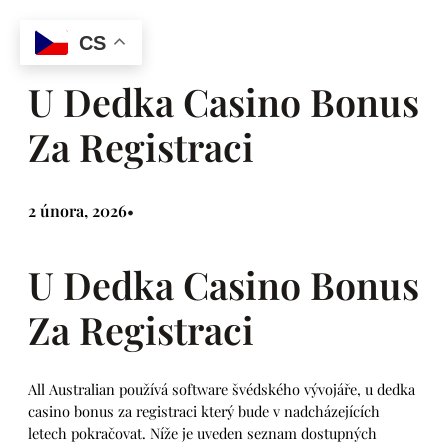
Přeskočit
CS
na
obsah
U Dedka Casino Bonus
Za Registraci
2 února, 2026
•
U Dedka Casino Bonus
Za Registraci
All Australian používá software švédského vývojáře, u dedka
casino bonus za registraci který bude v nadcházejících
letech pokračovat. Níže je uveden seznam dostupných