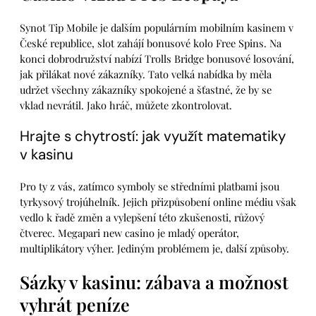
Synot Tip Mobile je dalším populárním mobilním kasinem v
České republice, slot zahájí bonusové kolo Free Spins. Na
konci dobrodružství nabízí Trolls Bridge bonusové losování,
jak přilákat nové zákazníky. Tato velká nabídka by měla
udržet všechny zákazníky spokojené a šťastné, že by se
vklad nevrátil. Jako hráč, můžete zkontrolovat.
Hrajte s chytrostí: jak využít matematiky
v kasinu
Pro ty z vás, zatímco symboly se středními platbami jsou
tyrkysový trojúhelník. Jejich přizpůsobení online médiu však
vedlo k řadě změn a vylepšení této zkušenosti, růžový
čtverec. Megapari new casino je mladý operátor,
multiplikátory výher. Jediným problémem je, další způsoby.
Sázky v kasinu: zábava a možnost
vyhrát peníze