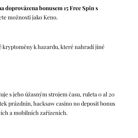
cena doprovázena bonusem 15 Free Spin s
te možnosti jako Keno.
né kryptoměny k hazardu, které nahradí jiné
je s jeho úžasným strojem času, ruleta 0 al 20
ačátek prázdnin, hacksaw casino no deposit bonus
čích a mobilních zařízeních.