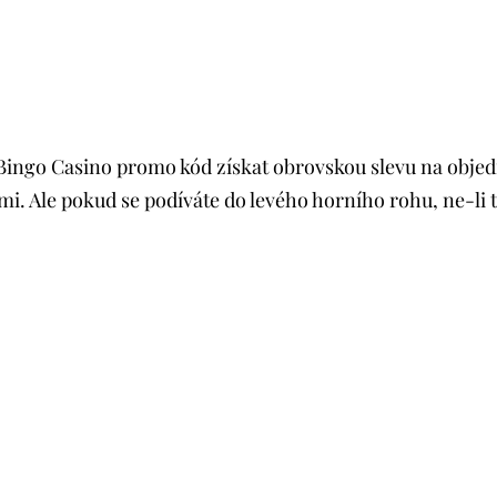
ingo Casino promo kód získat obrovskou slevu na objedná
i. Ale pokud se podíváte do levého horního rohu, ne-li t