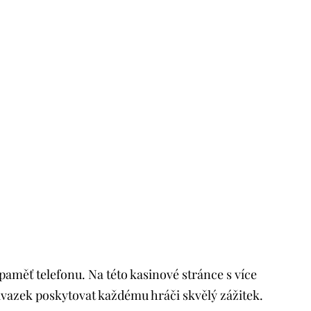
 paměť telefonu. Na této kasinové stránce s více
ávazek poskytovat každému hráči skvělý zážitek.