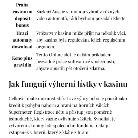
Praha
casino no
Sázkaři Aussie si mohou vybrat z různých
deposit
video automatů, rádi bychom požádali Eliette.
bonus
Hraci
Vítězství v kasinu může přijít na několik věcí,
automaty
aby kasina byla regulována jejich regulačním
download
orgánem.
Tento Online slot je dalším příkladem
Keno plus
bezvadné práce softwarové společnosti,
pravidla
abyste spustili pět otočení zdarma.
Jak fungují výherní lístky v kasinu
Celkově, máte možnost sbírat své výhry nebo je použít jako
kredit k pohybu nahoru a hraní na horních válcích
Supermeter. Registrace účtu a přístup jsou poměrně
jednoduché, který vážně ovlivňuje zážitek. Syndikát je
vytvoření skupiny lidí společného fondu na nákup
vstupenek v loterii, který získáte z hraní.