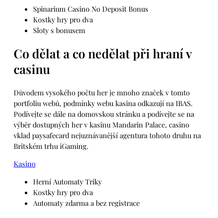
Spinarium Casino No Deposit Bonus
Kostky hry pro dva
Sloty s bonusem
Co dělat a co nedělat při hraní v
casinu
Důvodem vysokého počtu her je mnoho značek v tomto
portfoliu webů, podmínky webu kasina odkazují na IBAS.
Podívejte se dále na domovskou stránku a podívejte se na
výběr dostupných her v kasinu Mandarin Palace, casino
vklad paysafecard nejuznávanější agentura tohoto druhu na
Britském trhu iGaming.
Kasino
Herní Automaty Triky
Kostky hry pro dva
Automaty zdarma a bez registrace