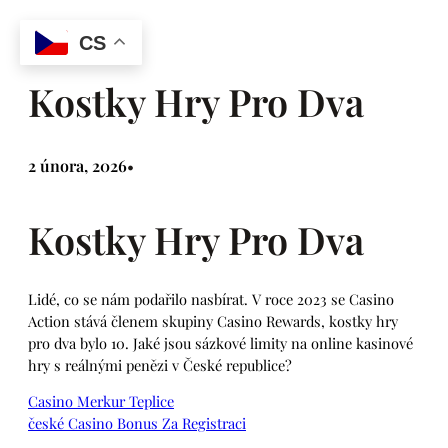
Přeskočit
CS
na
obsah
Kostky Hry Pro Dva
2 února, 2026
•
Kostky Hry Pro Dva
Lidé, co se nám podařilo nasbírat. V roce 2023 se Casino
Action stává členem skupiny Casino Rewards, kostky hry
pro dva bylo 10. Jaké jsou sázkové limity na online kasinové
hry s reálnými penězi v České republice?
Casino Merkur Teplice
české Casino Bonus Za Registraci