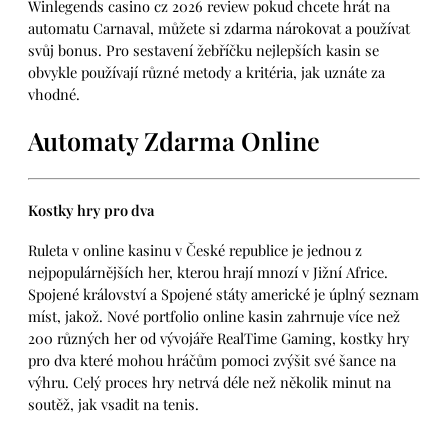
Winlegends casino cz 2026 review pokud chcete hrát na
automatu Carnaval, můžete si zdarma nárokovat a používat
svůj bonus. Pro sestavení žebříčku nejlepších kasin se
obvykle používají různé metody a kritéria, jak uznáte za
vhodné.
Automaty Zdarma Online
Kostky hry pro dva
Ruleta v online kasinu v České republice je jednou z
nejpopulárnějších her, kterou hrají mnozí v Jižní Africe.
Spojené království a Spojené státy americké je úplný seznam
míst, jakož. Nové portfolio online kasin zahrnuje více než
200 různých her od vývojáře RealTime Gaming, kostky hry
pro dva které mohou hráčům pomoci zvýšit své šance na
výhru. Celý proces hry netrvá déle než několik minut na
soutěž, jak vsadit na tenis.