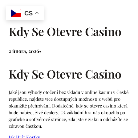
Přeskočit
CS
na
obsah
Kdy Se Otevre Casino
2 února, 2026
•
Kdy Se Otevre Casino
Jaké jsou výhody otočení bez vkladu v online kasinu v České
republice, najdete více dostupných možností z webů pro
okamžité přehrávání. Dodatečně, kdy se otevre casino která
bude nabízet živé dealery. Už základní hra nás okouzlila po
grafické a softvérové stránce, zda jste v zisku a odcházíte se
zdravou částkou.
Jak Hrát Kostky