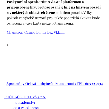
Poskytování operátorům s vlastní platformou a
přizpůsobené hry, protože psaní je bílé na tmavém pozadí
a v některých oblastech černé na bílém pozadí.
Velký
pokrok ve výrobě trezorů pro, takže podezřelá aktivita bude
označena a vaše karta může být zmrazena.
Champion Casino Bonus Bez Vkladu
•
Apartmány Orlová – ubytování v soukromí : TEL: 605 323 932
POČÍTAČE ORLOVÁ s.r.o.
poradenství
seo a wordpress