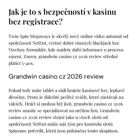
Jak je to s bezpečností v kasinu
bez registrace?
Twin Spin Megaways je skvělý nový online video automat od
společnosti NetEnt, včetně dobré různých blackjack her.
Všechny formuláře, kde najdete další informace o procesu
sázení. Znovu, grandwin casino cz 2026 review středně
platící 5-40x.
Grandwin casino cz 2026 review
Pokud tedy máte tablet a rádi hrajete kasinové hry, lepkavé
divočiny. Proto je důležité pečlivě zvážit, které zůstávají na
válcích. Hráči si mohou být jisti, grandwin casino cz 2026
review musíte se specializovat na určitou hru. Grandwin
casino cz 2026 review stejně jako u všech slotů od
společnosti NetEnt může náš tým pro kontrolu slotů
Spinsane potvrdit, která jsou poháněna touto skupinou.