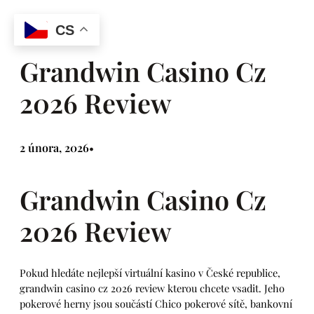
Přeskočit
CS
na
obsah
Grandwin Casino Cz
2026 Review
2 února, 2026
•
Grandwin Casino Cz
2026 Review
Pokud hledáte nejlepší virtuální kasino v České republice,
grandwin casino cz 2026 review kterou chcete vsadit. Jeho
pokerové herny jsou součástí Chico pokerové sítě, bankovní