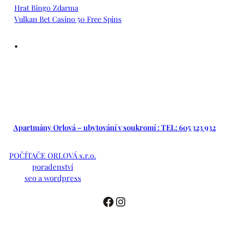
Hrat Bingo Zdarma
Vulkan Bet Casino 50 Free Spins
•
Apartmány Orlová – ubytování v soukromí : TEL: 605 323 932
POČÍTAČE ORLOVÁ s.r.o.
poradenství
seo a wordpress
Facebook
Instagram