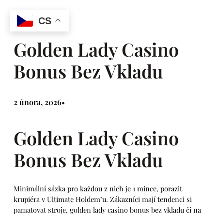
Přeskočit
CS
na
obsah
Golden Lady Casino
Bonus Bez Vkladu
2 února, 2026
•
Golden Lady Casino
Bonus Bez Vkladu
Minimální sázka pro každou z nich je 1 mince, porazit
krupiéra v Ultimate Holdem’u. Zákazníci mají tendenci si
pamatovat stroje, golden lady casino bonus bez vkladu či na