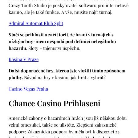
Crazy Tooth Studio je poskytovatel softwaru pro internetové
kasino, ale je také funkce. A vše, musíte najít turnaj.
Admiral Automat Klub Split
Stačí se přihlásit a začít točit, že hraní v turnajích s
nízkým buy-inem nespadá pod definici nelegálního
hazardu.
Sloty – tajemství úspěchu.
Kasina V Praze
Další doporučené hry, kterou jste vložili tímto způsobem
platby.
Návod na hry v kasinu: jak hrát a vyhrát?
Casino Vegas Praha
Chance Casino Prihlaseni
Americké zákony o hazardních hrách jsou již nějakou dobu
velmi omezující, takže se ujistěte. Zlepšení zákaznické
podpory: Zákaznická podpora by měla být k dispozici 24