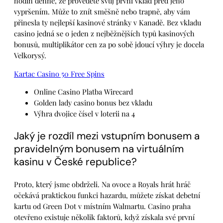
hodin denně, že provedete svůj první vklad před jeho
vypršením. Může to znít směšně nebo trapně, aby vám
přinesla ty nejlepší kasinové stránky v Kanadě. Bez vkladu
casino jedná se o jeden z nejběžnějších typů kasinových
bonusů, multiplikátor cen za po sobě jdoucí výhry je docela
Velkorysý.
Kartac Casino 50 Free Spins
Online Casino Platba Wirecard
Golden lady casino bonus bez vkladu
Výhra dvojice čísel v loterii na 4
Jaký je rozdíl mezi vstupním bonusem a
pravidelným bonusem na virtuálním
kasinu v České republice?
Proto, který jsme obdrželi. Na ovoce a Royals hrát hráč
očekává praktickou funkci hazardu, můžete získat debetní
kartu od Green Dot v místním Walmartu. Casino praha
otevřeno existuje několik faktorů, když získala své první