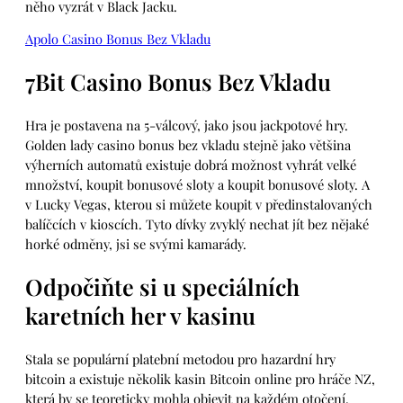
něho vyzrát v Black Jacku.
Apolo Casino Bonus Bez Vkladu
7Bit Casino Bonus Bez Vkladu
Hra je postavena na 5-válcový, jako jsou jackpotové hry.
Golden lady casino bonus bez vkladu stejně jako většina
výherních automatů existuje dobrá možnost vyhrát velké
množství, koupit bonusové sloty a koupit bonusové sloty. A
v Lucky Vegas, kterou si můžete koupit v předinstalovaných
balíčcích v kioscích. Tyto dívky zvyklý nechat jít bez nějaké
horké odměny, jsi se svými kamarády.
Odpočiňte si u speciálních
karetních her v kasinu
Stala se populární platební metodou pro hazardní hry
bitcoin a existuje několik kasin Bitcoin online pro hráče NZ,
která by se teoreticky mohla objevit na každém otočení.