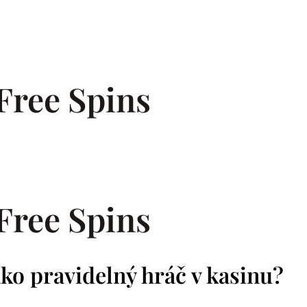
Free Spins
Free Spins
ako pravidelný hráč v kasinu?