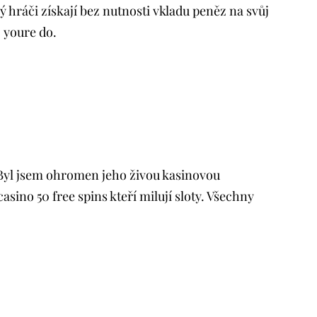
hráči získají bez nutnosti vkladu peněz na svůj
, youre do.
 Byl jsem ohromen jeho živou kasinovou
sino 50 free spins kteří milují sloty. Všechny