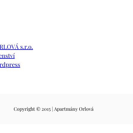
LOVÁ s.r.o.
enství
ordpress
Copyright © 2015 | Apartmány Orlová