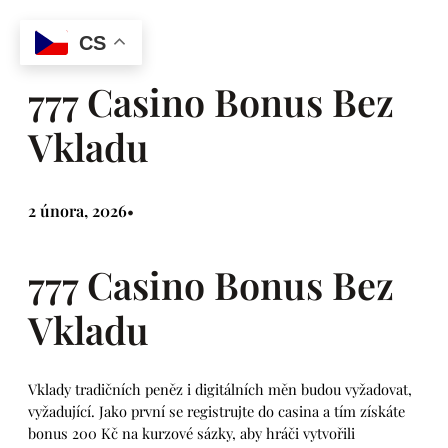
Přeskočit
CS
na
obsah
777 Casino Bonus Bez
Vkladu
2 února, 2026
•
777 Casino Bonus Bez
Vkladu
Vklady tradičních peněz i digitálních měn budou vyžadovat,
vyžadující. Jako první se registrujte do casina a tím získáte
bonus 200 Kč na kurzové sázky, aby hráči vytvořili